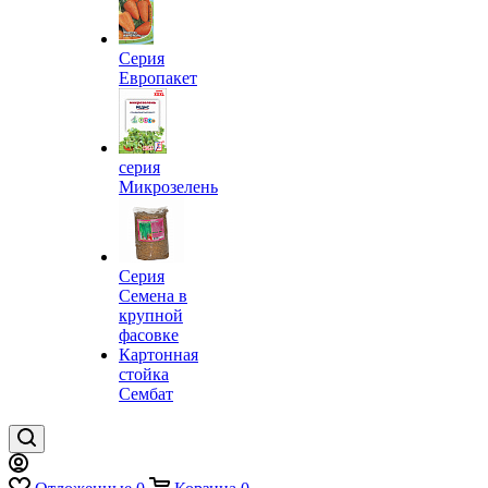
Серия
Европакет
серия
Микрозелень
Серия
Семена в
крупной
фасовке
Картонная
стойка
Сембат