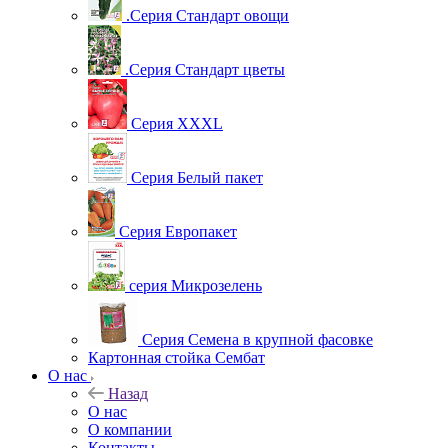
.Серия Стандарт овощи
.Серия Стандарт цветы
Серия XXXL
Серия Белый пакет
Серия Европакет
серия Микрозелень
Серия Семена в крупной фасовке
Картонная стойка Сембат
О нас
Назад
О нас
О компании
Контакты