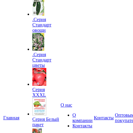
.Серия
Стандарт
овощи
.Серия
Стандарт
цветы
Серия
XXXL
О нас
О
Оптовы
Главная
Контакты
Серия Белый
компании
покупат
пакет
Контакты