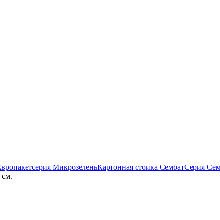
Европакет
серия Микрозелень
Картонная стойка Сембат
Серия Сем
 см.