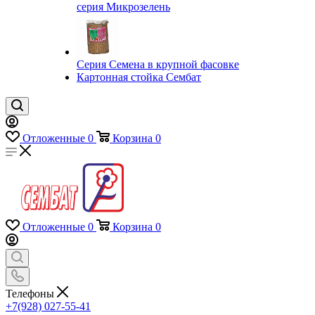
серия Микрозелень
Серия Семена в крупной фасовке
Картонная стойка Сембат
Отложенные
0
Корзина
0
Отложенные
0
Корзина
0
Телефоны
+7(928) 027-55-41