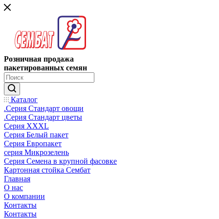
Розничная продажа
пакетированных семян
Каталог
.Серия Стандарт овощи
.Серия Стандарт цветы
Серия XXXL
Серия Белый пакет
Серия Европакет
серия Микрозелень
Серия Семена в крупной фасовке
Картонная стойка Сембат
Главная
О нас
О компании
Контакты
Контакты