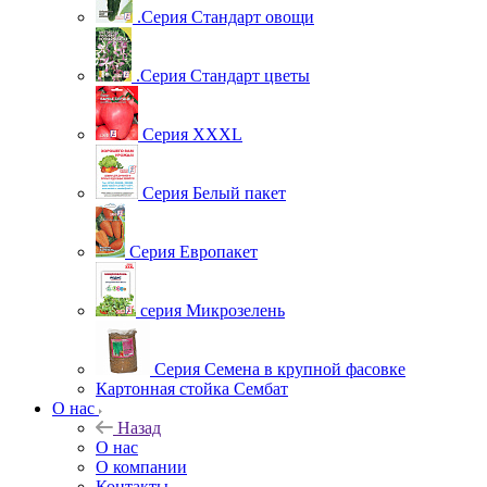
.Серия Стандарт овощи
.Серия Стандарт цветы
Серия XXXL
Серия Белый пакет
Серия Европакет
серия Микрозелень
Серия Семена в крупной фасовке
Картонная стойка Сембат
О нас
Назад
О нас
О компании
Контакты