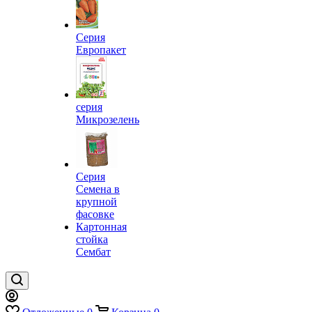
Серия
Европакет
серия
Микрозелень
Серия
Семена в
крупной
фасовке
Картонная
стойка
Сембат