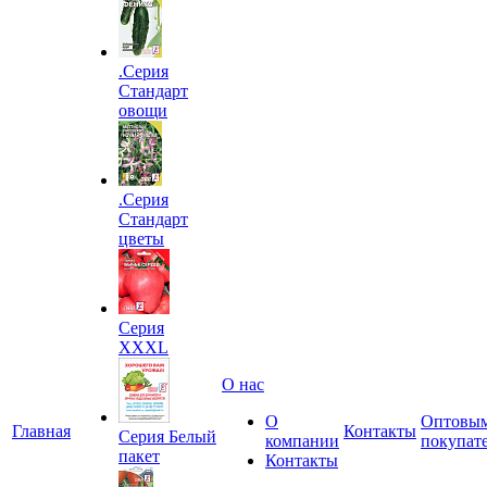
.Серия
Стандарт
овощи
.Серия
Стандарт
цветы
Серия
XXXL
О нас
О
Оптовы
Главная
Контакты
Серия Белый
компании
покупат
пакет
Контакты