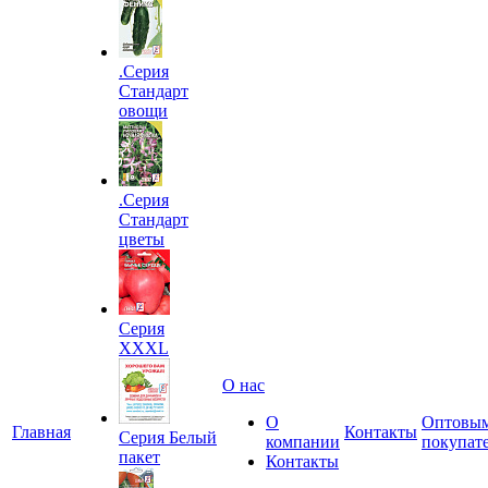
.Серия
Стандарт
овощи
.Серия
Стандарт
цветы
Серия
XXXL
О нас
О
Оптовы
Главная
Контакты
Серия Белый
компании
покупат
пакет
Контакты