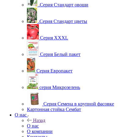
.Серия Стандарт овощи
.Серия Стандарт цветы
Серия XXXL
Серия Белый пакет
Серия Европакет
серия Микрозелень
Серия Семена в крупной фасовке
Картонная стойка Сембат
О нас
Назад
О нас
О компании
Контакты