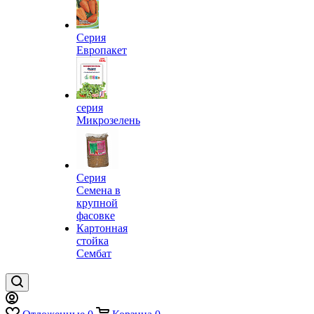
Серия
Европакет
серия
Микрозелень
Серия
Семена в
крупной
фасовке
Картонная
стойка
Сембат