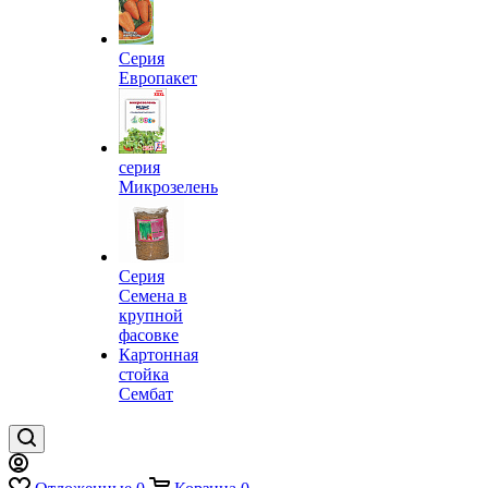
Серия
Европакет
серия
Микрозелень
Серия
Семена в
крупной
фасовке
Картонная
стойка
Сембат