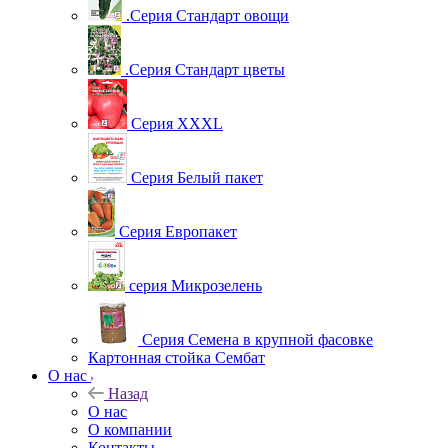
.Серия Стандарт овощи
.Серия Стандарт цветы
Серия XXXL
Серия Белый пакет
Серия Европакет
серия Микрозелень
Серия Семена в крупной фасовке
Картонная стойка Сембат
О нас
Назад
О нас
О компании
Контакты