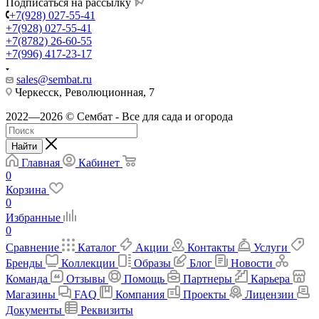
Подписаться на рассылку
+7(928) 027-55-41
+7(928) 027-55-41
+7(8782) 26-60-55
+7(996) 417-23-17
sales@sembat.ru
Черкесск, Революционная, 7
2022—2026 © Сембат - Все для сада и огорода
Найти
Главная
Кабинет
0
Корзина
0
Избранные
0
Сравнение
Каталог
Акции
Контакты
Услуги
Бренды
Коллекции
Образы
Блог
Новости
Команда
Отзывы
Помощь
Партнеры
Карьера
Магазины
FAQ
Компания
Проекты
Лицензии
Документы
Реквизиты