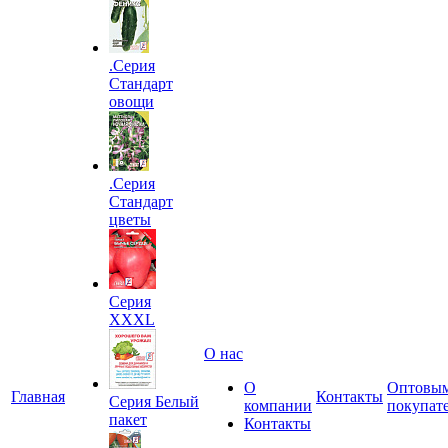
.Серия
Стандарт
овощи
.Серия
Стандарт
цветы
Серия
XXXL
О нас
О
Оптовы
Главная
Контакты
Серия Белый
компании
покупат
пакет
Контакты