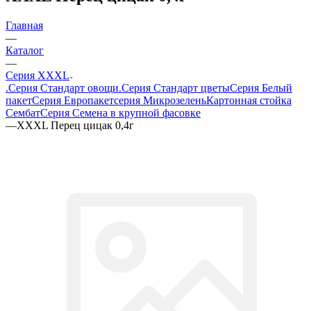
Главная
—
Каталог
—
Серия XXXL
.Серия Стандарт овощи
.Серия Стандарт цветы
Серия Белый
пакет
Серия Европакет
серия Микрозелень
Картонная стойка
Сембат
Серия Семена в крупной фасовке
—
ХХХL Перец цицак 0,4г