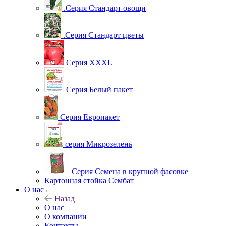
.Серия Стандарт овощи
.Серия Стандарт цветы
Серия XXXL
Серия Белый пакет
Серия Европакет
серия Микрозелень
Серия Семена в крупной фасовке
Картонная стойка Сембат
О нас
Назад
О нас
О компании
Контакты