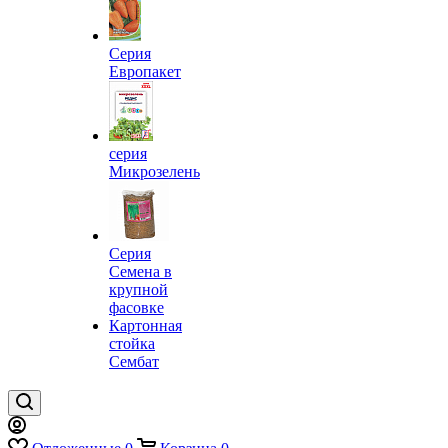
Серия
Европакет
серия
Микрозелень
Серия
Семена в
крупной
фасовке
Картонная
стойка
Сембат