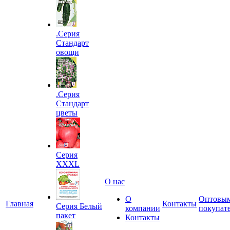
.Серия
Стандарт
овощи
.Серия
Стандарт
цветы
Серия
XXXL
О нас
О
Оптовы
Главная
Контакты
Серия Белый
компании
покупат
пакет
Контакты