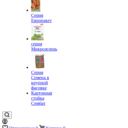
Серия
Европакет
серия
Микрозелень
Серия
Семена в
крупной
фасовке
Картонная
стойка
Сембат