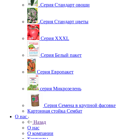
.Серия Стандарт овощи
.Серия Стандарт цветы
Серия XXXL
Серия Белый пакет
Серия Европакет
серия Микрозелень
Серия Семена в крупной фасовке
Картонная стойка Сембат
О нас
Назад
О нас
О компании
Контакты