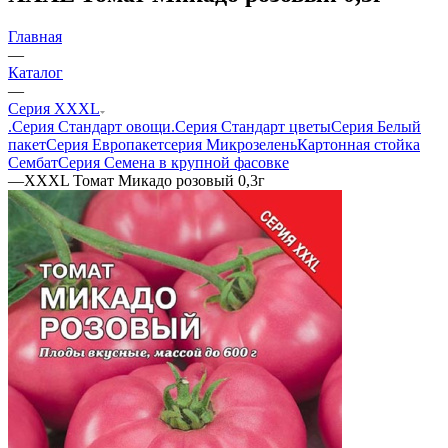
Главная
—
Каталог
—
Серия XXXL
.Серия Стандарт овощи
.Серия Стандарт цветы
Серия Белый
пакет
Серия Европакет
серия Микрозелень
Картонная стойка
Сембат
Серия Семена в крупной фасовке
—
ХХХL Томат Микадо розовый 0,3г