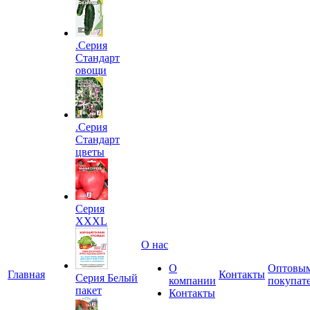
.Серия
Стандарт
овощи
.Серия
Стандарт
цветы
Серия
XXXL
О нас
О
Оптовы
Главная
Контакты
Серия Белый
компании
покупат
пакет
Контакты