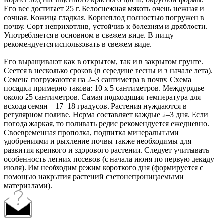
Его вес достигает 25 г. Белоснежная мякоть очень нежная и
сочная. Кожица гладкая. Корнеплод полностью погружен в
почву. Сорт неприхотлив, устойчив к болезням и дряблости.
Употребляется в основном в свежем виде. В пищу
рекомендуется использовать в свежем виде.
Его выращивают как в открытом, так и в закрытом грунте.
Сеется в несколько сроков (в середине весны и в начале лета).
Семена погружаются на 2–3 сантиметра в почву. Схема
посадки примерно такова: 10 х 5 сантиметров. Междурядье –
около 25 сантиметров. Самая подходящая температура для
всхода семян – 17–18 градусов. Растения нуждаются в
регулярном поливе. Норма составляет каждые 2–3 дня. Если
погода жаркая, то поливать редис рекомендуется ежедневно.
Своевременная прополка, подпитка минеральными
удобрениями и рыхление почвы также необходимы для
развития крепкого и здорового растения. Следует учитывать
особенность летних посевов (с начала июня по первую декаду
июля). Им необходим режим короткого дня (формируется с
помощью накрытия растений светонепроницаемыми
материалами).