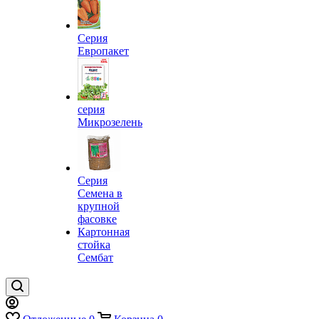
Серия
Европакет
серия
Микрозелень
Серия
Семена в
крупной
фасовке
Картонная
стойка
Сембат