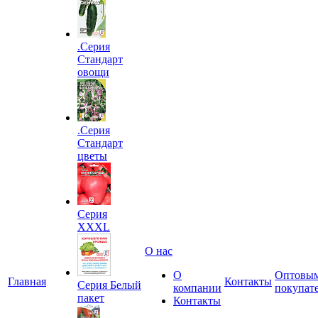
.Серия
Стандарт
овощи
.Серия
Стандарт
цветы
Серия
XXXL
О нас
О
Оптовы
Главная
Контакты
Серия Белый
компании
покупат
пакет
Контакты