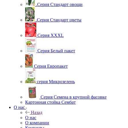
.Серия Стандарт овощи
.Серия Стандарт цветы
Серия XXXL
Серия Белый пакет
Серия Европакет
серия Микрозелень
Серия Семена в крупной фасовке
Картонная стойка Сембат
О нас
Назад
О нас
О компании
Контакты