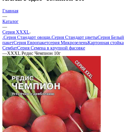
Главная
—
Каталог
—
Серия XXXL
.Серия Стандарт овощи
.Серия Стандарт цветы
Серия Белый
пакет
Серия Европакет
серия Микрозелень
Картонная стойка
Сембат
Серия Семена в крупной фасовке
—
ХХХL Редис Чемпион 10г