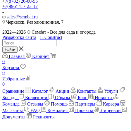
+7(8782) 26-60-55
+7(996) 417-23-17
sales@sembat.ru
Черкесск, Революционная, 7
2022—2026 © Сембат - Все для сада и огорода
Разработка сайта
-
ITConstruct
Найти
Главная
Кабинет
0
Корзина
0
Избранные
0
Сравнение
Каталог
Акции
Контакты
Услуги
Бренды
Коллекции
Образы
Блог
Новости
Команда
Отзывы
Помощь
Партнеры
Карьера
Магазины
FAQ
Компания
Проекты
Лицензии
Документы
Реквизиты