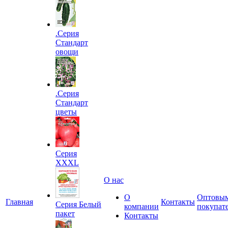
.Серия
Стандарт
овощи
.Серия
Стандарт
цветы
Серия
XXXL
О нас
О
Оптовы
Главная
Контакты
Серия Белый
компании
покупат
пакет
Контакты