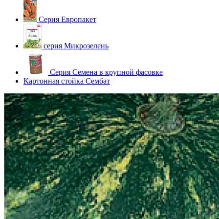
Серия Европакет
серия Микрозелень
Серия Семена в крупной фасовке
Картонная стойка Сембат