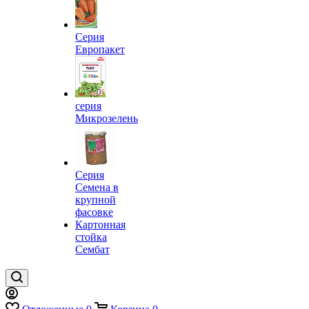
Серия
Европакет
серия
Микрозелень
Серия
Семена в
крупной
фасовке
Картонная
стойка
Сембат