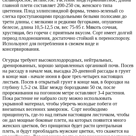
главной плети составляет 200-250 см, женского типа
цветения. Плод эллипсовидной формы, темно-зеленый со
слегка проступающими продольными белыми полосами до
трети длины, с мелкими и редкими бугорками, опушение
белесое, длина 10,5-12,5 см, вес 75-95 г. Мякоть сочная,
хрустящая, без горечи с приятным вкусом. Сорт имеет долгий
период плодоношения, достаточно стойкий к переноспорозу.
Используют для потребления в свежем виде и
консервирования.
Огурцы требуют высокоплодородных, нейтральных,
дренированных, хорошо заправленных органикой почв. Посев
на рассаду в начале мая, высадка 20-дневной рассады в грунт
в конце мая - начале июня в фазе трех-четырех настоящих
листьев. Посев в открытый грунт в конце мая, в бороздки на
глубину 1,5-2 см. Шаг между бороздками 50 см, после
прореживания на погонном метре оставляют 3-4 растения.
Пока растение не набрало силу можно использовать
укрывной материал, чтобы уберечь молодые побеги от
внезапных весенних заморозок. Сорт необходимо
прищипнуть, где-то над пятым настоящим листочком, чтобы
он дал мощные боковые плети, на которых появится много
женских цветков, без прищипки будет расти центральная
плеть, и будут преобладать мужские цветки, что скажется на