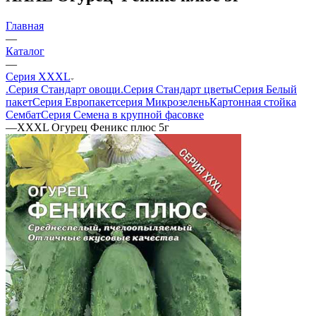
Главная
—
Каталог
—
Серия XXXL
.Серия Стандарт овощи
.Серия Стандарт цветы
Серия Белый
пакет
Серия Европакет
серия Микрозелень
Картонная стойка
Сембат
Серия Семена в крупной фасовке
—
ХХХL Огурец Феникс плюс 5г