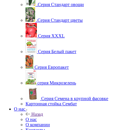
.Серия Стандарт овощи
.Серия Стандарт цветы
Серия XXXL
Серия Белый пакет
Серия Европакет
серия Микрозелень
Серия Семена в крупной фасовке
Картонная стойка Сембат
О нас
Назад
О нас
О компании
Контакты