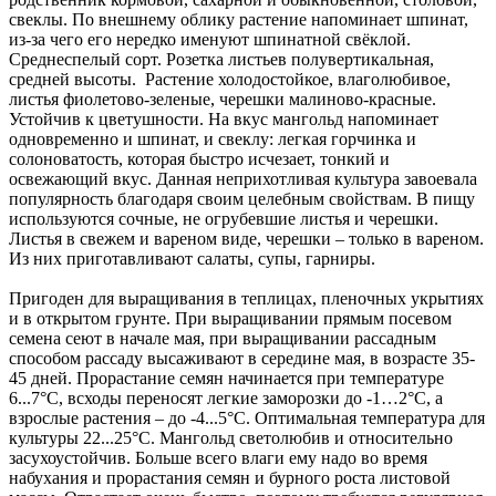
свеклы. По внешнему облику растение напоминает шпинат,
из-за чего его нередко именуют шпинатной свёклой.
Среднеспелый сорт. Розетка листьев полуверти­кальная,
средней высоты. Растение холодостойкое, влаголюбивое,
листья фиолетово-зеленые, черешки малиново-красные.
Устойчив к цветушности. На вкус мангольд напоминает
одновременно и шпинат, и свеклу: легкая горчинка и
солоноватость, которая быстро исчезает, тонкий и
освежающий вкус. Данная неприхотливая культура завоевала
популярность благодаря своим целебным свойствам. В пищу
используются сочные, не огрубевшие листья и черешки.
Листья в свежем и вареном виде, черешки – только в вареном.
Из них приготавливают салаты, супы, гарниры.
Пригоден для выращивания в теплицах, пленочных укрытиях
и в открытом грунте. При выращивании прямым посевом
семена сеют в начале мая, при выращивании рассадным
способом рассаду высаживают в середине мая, в возрасте 35-
45 дней. Прорастание семян начинается при температуре
6...7°C, всходы переносят легкие заморозки до -1…2°C, а
взрослые растения – до -4...5°C. Оптимальная темпе­ратура для
культуры 22...25°C. Мангольд светолюбив и относительно
засухоустойчив. Больше всего влаги ему надо во время
набухания и прорастания семян и бурного роста листовой