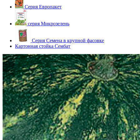
Серия Европакет
серия Микрозелень
Серия Семена в крупной фасовке
Картонная стойка Сембат