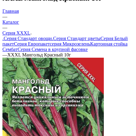
Главная
—
Каталог
—
Серия XXXL
.Серия Стандарт овощи
.Серия Стандарт цветы
Серия Белый
пакет
Серия Европакет
серия Микрозелень
Картонная стойка
Сембат
Серия Семена в крупной фасовке
—
ХХХL Мангольд Красный 10г