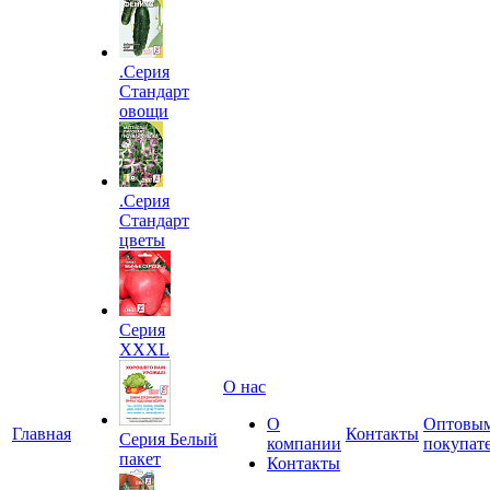
.Серия
Стандарт
овощи
.Серия
Стандарт
цветы
Серия
XXXL
О нас
О
Оптовы
Главная
Контакты
Серия Белый
компании
покупат
пакет
Контакты