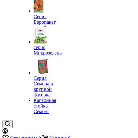
Серия
Европакет
серия
Микрозелень
Серия
Семена в
крупной
фасовке
Картонная
стойка
Сембат