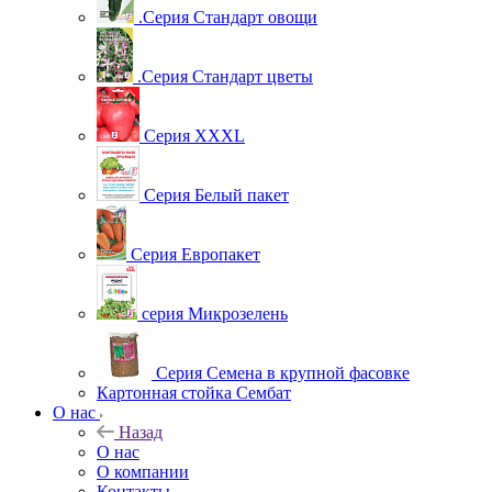
.Серия Стандарт овощи
.Серия Стандарт цветы
Серия XXXL
Серия Белый пакет
Серия Европакет
серия Микрозелень
Серия Семена в крупной фасовке
Картонная стойка Сембат
О нас
Назад
О нас
О компании
Контакты