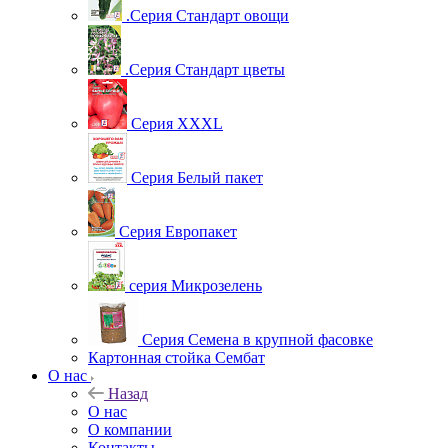
.Серия Стандарт овощи
.Серия Стандарт цветы
Серия XXXL
Серия Белый пакет
Серия Европакет
серия Микрозелень
Серия Семена в крупной фасовке
Картонная стойка Сембат
О нас
Назад
О нас
О компании
Контакты