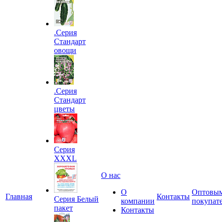
.Серия
Стандарт
овощи
.Серия
Стандарт
цветы
Серия
XXXL
О нас
О
Оптовы
Главная
Контакты
Серия Белый
компании
покупат
пакет
Контакты