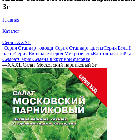
3г
Главная
—
Каталог
—
Серия XXXL
.Серия Стандарт овощи
.Серия Стандарт цветы
Серия Белый
пакет
Серия Европакет
серия Микрозелень
Картонная стойка
Сембат
Серия Семена в крупной фасовке
—
ХХХL Салат Московский парниковый 3г