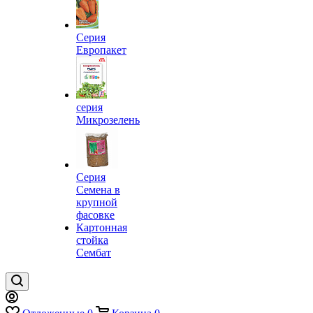
Серия
Европакет
серия
Микрозелень
Серия
Семена в
крупной
фасовке
Картонная
стойка
Сембат