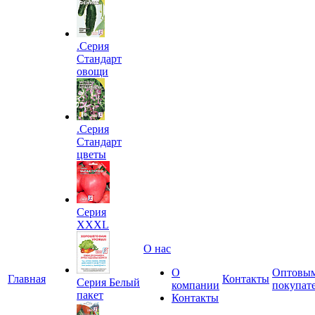
.Серия
Стандарт
овощи
.Серия
Стандарт
цветы
Серия
XXXL
О нас
О
Оптовы
Главная
Контакты
Серия Белый
компании
покупат
пакет
Контакты