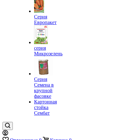
Серия
Европакет
серия
Микрозелень
Серия
Семена в
крупной
фасовке
Картонная
стойка
Сембат