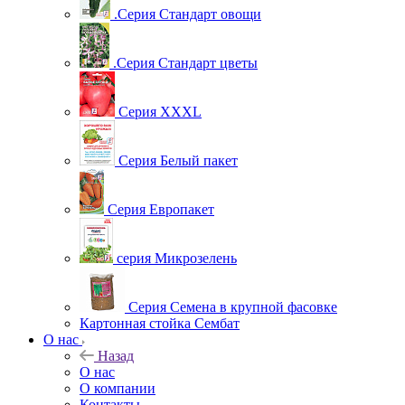
.Серия Стандарт овощи
.Серия Стандарт цветы
Серия XXXL
Серия Белый пакет
Серия Европакет
серия Микрозелень
Серия Семена в крупной фасовке
Картонная стойка Сембат
О нас
Назад
О нас
О компании
Контакты