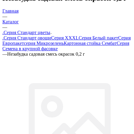
Главная
—
Каталог
—
.Серия Стандарт цветы
.Серия Стандарт овощи
Серия XXXL
Серия Белый пакет
Серия
Европакет
серия Микрозелень
Картонная стойка Сембат
Серия
Семена в крупной фасовке
—
Незабудка садовая смесь окрасок 0,2 г