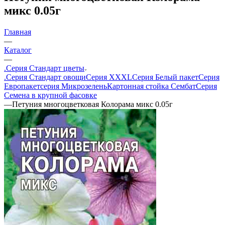
микс 0.05г
Главная
—
Каталог
—
.Серия Стандарт цветы
.Серия Стандарт овощи
Серия XXXL
Серия Белый пакет
Серия
Европакет
серия Микрозелень
Картонная стойка Сембат
Серия
Семена в крупной фасовке
—
Петуния многоцветковая Колорама микс 0.05г