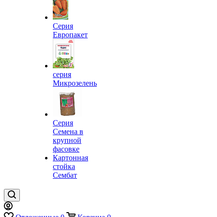
Серия
Европакет
серия
Микрозелень
Серия
Семена в
крупной
фасовке
Картонная
стойка
Сембат