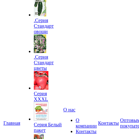
.Серия
Стандарт
овощи
.Серия
Стандарт
цветы
Серия
XXXL
О нас
О
Оптовы
Главная
Контакты
Серия Белый
компании
покупат
пакет
Контакты