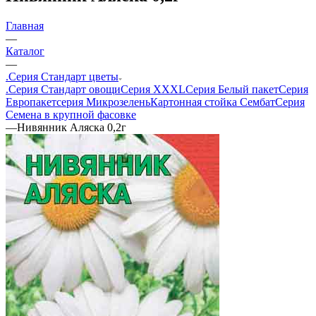
Главная
—
Каталог
—
.Серия Стандарт цветы
.Серия Стандарт овощи
Серия XXXL
Серия Белый пакет
Серия
Европакет
серия Микрозелень
Картонная стойка Сембат
Серия
Семена в крупной фасовке
—
Нивянник Аляска 0,2г