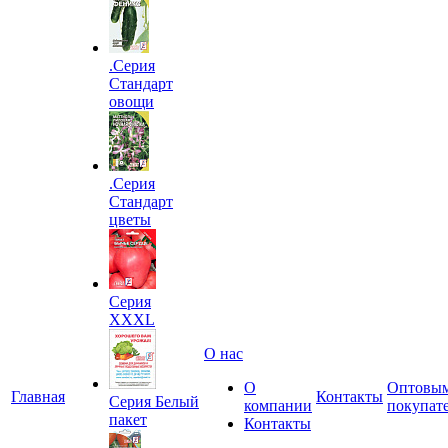
.Серия
Стандарт
овощи
.Серия
Стандарт
цветы
Серия
XXXL
О нас
О
Оптовы
Главная
Контакты
Серия Белый
компании
покупат
пакет
Контакты