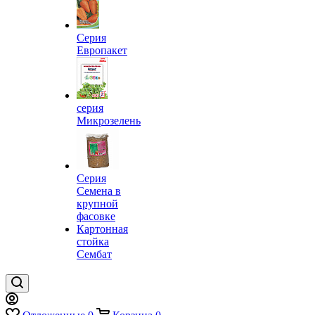
Серия
Европакет
серия
Микрозелень
Серия
Семена в
крупной
фасовке
Картонная
стойка
Сембат