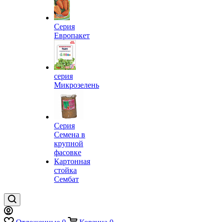
Серия
Европакет
серия
Микрозелень
Серия
Семена в
крупной
фасовке
Картонная
стойка
Сембат