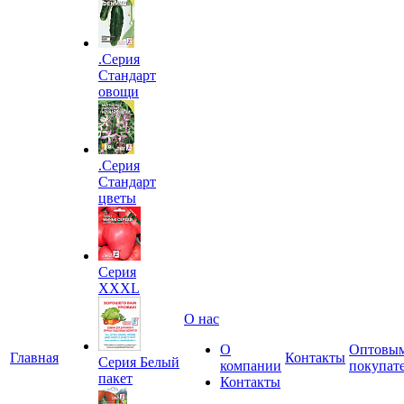
.Серия
Стандарт
овощи
.Серия
Стандарт
цветы
Серия
XXXL
О нас
О
Оптовы
Главная
Контакты
Серия Белый
компании
покупат
пакет
Контакты