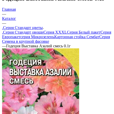
Главная
—
Каталог
—
.Серия Стандарт цветы
.Серия Стандарт овощи
Серия XXXL
Серия Белый пакет
Серия
Европакет
серия Микрозелень
Картонная стойка Сембат
Серия
Семена в крупной фасовке
—
Годеция Выставка Азалий смесь 0.1г