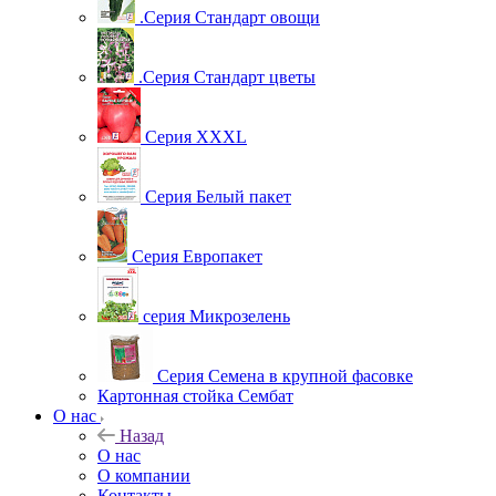
.Серия Стандарт овощи
.Серия Стандарт цветы
Серия XXXL
Серия Белый пакет
Серия Европакет
серия Микрозелень
Серия Семена в крупной фасовке
Картонная стойка Сембат
О нас
Назад
О нас
О компании
Контакты