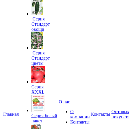
.Серия
Стандарт
овощи
.Серия
Стандарт
цветы
Серия
XXXL
О нас
О
Оптовы
Главная
Контакты
Серия Белый
компании
покупат
пакет
Контакты