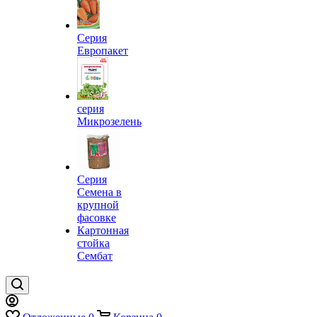
Серия
Европакет
серия
Микрозелень
Серия
Семена в
крупной
фасовке
Картонная
стойка
Сембат