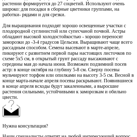
растении формируется до 27 соцветий. Используют очень
широко: для посадки в сборные цветники группами, на
работки- рядами и для срезки.
Для выращивания подходят хорошо освещенные участки с
плодородной суглинистой или супесчаной почвой. Астры
обладают высокой холодостойкостью - хорошо переносят
заморозки до -3-4 градусов Цельсия. Выращивают чаще всего
рассадным способом. Семена высевают в марте-апреле,
пикируют с развитием первой пары настоящих листочков по
схеме 5х5 см, в открытый грунт рассаду высаживают с
середины мая до начала июня. Возможен подзимний посев
астр: в конце октября на глубину 5-8 см. Сверху посевы
мульчируют торфом или опилками на высоту 3-5 см. Весной в
конце марта-начале апреля посевы раскрывают. Появившиеся
в конце апреля всходы будут закаленными, а выросшие
растения сильными, устойчивыми к заморозкам и обильно
цвести.
Нужна консультация?
Наши специалисты ответят на любой интересующий вопрос