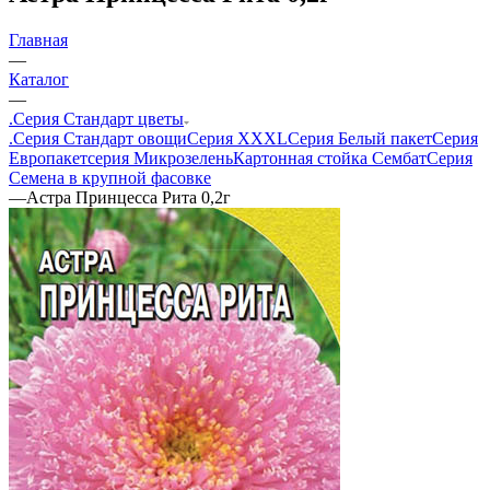
Главная
—
Каталог
—
.Серия Стандарт цветы
.Серия Стандарт овощи
Серия XXXL
Серия Белый пакет
Серия
Европакет
серия Микрозелень
Картонная стойка Сембат
Серия
Семена в крупной фасовке
—
Астра Принцесса Рита 0,2г