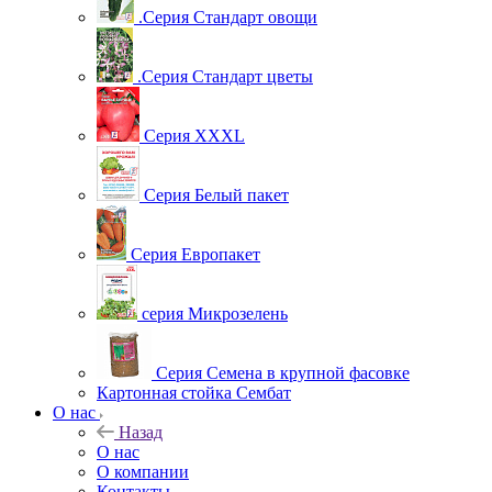
.Серия Стандарт овощи
.Серия Стандарт цветы
Серия XXXL
Серия Белый пакет
Серия Европакет
серия Микрозелень
Серия Семена в крупной фасовке
Картонная стойка Сембат
О нас
Назад
О нас
О компании
Контакты