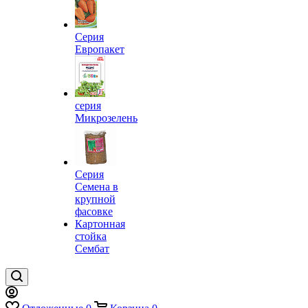
Серия
Европакет
серия
Микрозелень
Серия
Семена в
крупной
фасовке
Картонная
стойка
Сембат