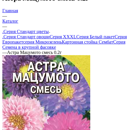
Главная
—
Каталог
—
.Серия Стандарт цветы
.Серия Стандарт овощи
Серия XXXL
Серия Белый пакет
Серия
Европакет
серия Микрозелень
Картонная стойка Сембат
Серия
Семена в крупной фасовке
—
Астра Мацумото смесь 0.2г