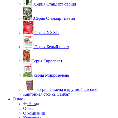
.Серия Стандарт овощи
.Серия Стандарт цветы
Серия XXXL
Серия Белый пакет
Серия Европакет
серия Микрозелень
Серия Семена в крупной фасовке
Картонная стойка Сембат
О нас
Назад
О нас
О компании
Контакты