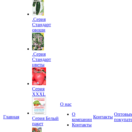
.Серия
Стандарт
овощи
.Серия
Стандарт
цветы
Серия
XXXL
О нас
О
Оптовы
Главная
Контакты
Серия Белый
компании
покупат
пакет
Контакты