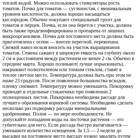
теплой водой. Можно использовать стимуляторы роста
томатов. Почва для томатов — суглинистая, с минимальным
уровнем кислотности, должна хорошо насыщаться
кислородом. Обычно покупают специальный грунт для
томатов и перцев. Почва, если она берется с участка, должна
быть также продезинфицирована и пропарена от лишних
микроорганизмов. Почва для постоянного места должна быть
приготовлена с осени — внесен перегной, перекопана.
Свежий навоз нельзя вносить на участок выращивания
томатов. Семена сажают в широкую емкость на глубину около
2 см и расстоянием между растением не менее 2 см. Обычно в
середине марта. Хорошо поливают( лучше опрыскивать),
накрывают полиэтиленом или тонким стеклом, ставят в
теплое светлое место. Температура должна быть при этом не
ниже 23 градусов. После появления большинства всходов,
пленку снимают. Температуру можно уменьшить. Пикировку
проводят в отдельные стаканчики при появлении 2
полноценных листов. Пикировка необходима рассаде для
лучшего образования корневой системы. Необходимо сделать
несколько раз подкормку рассады минеральными
удобрениями. Полив — по мере необходимости. Не
допускайте попадания воды на листочки растения — это
губительно для него. Если рассада быстро вытягивается —
уменьшите количество освещения. За 1,5 — 2 недели до
высадки на постоянное место рассаду нужно закалять путем