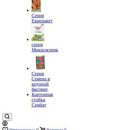
Серия
Европакет
серия
Микрозелень
Серия
Семена в
крупной
фасовке
Картонная
стойка
Сембат