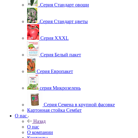
.Серия Стандарт овощи
.Серия Стандарт цветы
Серия XXXL
Серия Белый пакет
Серия Европакет
серия Микрозелень
Серия Семена в крупной фасовке
Картонная стойка Сембат
О нас
Назад
О нас
О компании
Контакты