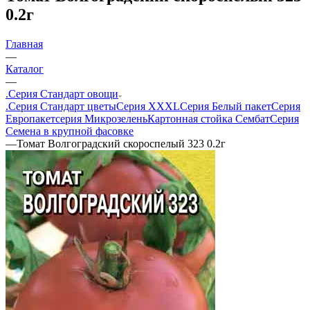
0.2г
Главная
—
Каталог
—
.Серия Стандарт овощи
.Серия Стандарт цветы
Серия XXXL
Серия Белый пакет
Серия
Европакет
серия Микрозелень
Картонная стойка Сембат
Серия
Семена в крупной фасовке
—
Томат Волгоградский скороспелый 323 0.2г