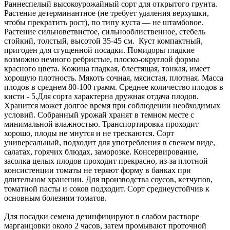
Раннеспелый высокоурожайный сорт для открытого грунта.
Растение детерминантное (не требует удаления верхушки,
чтобы прекратить рост), по типу куста — не штамбовое.
Растение сильноветвистое, сильнооблиственное, стебель
стойкий, толстый, высотой 35-45 см. Куст компактный,
пригоден для сгущенной посадки. Помидоры гладкие
возможно немного ребристые, плоско-округлой формы
красного цвета. Кожица гладкая, блестящая, тонкая, имеет
хорошую плотность. Мякоть сочная, мясистая, плотная. Масса
плодов в среднем 80-100 грамм. Среднее количество плодов в
кисти - 5.Для сорта характерна дружная отдача плодов.
Хранится может долгое время при соблюдении необходимых
условий. Собранный урожай хранят в темном месте с
минимальной влажностью. Транспортировка проходит
хорошо, плоды не мнутся и не трескаются. Сорт
универсальный, подходит для употребления в свежем виде,
салатах, горячих блюдах, заморозке. Консервирование,
засолка целых плодов проходит прекрасно, из-за плотной
консистенции томаты не теряют форму в банках при
длительном хранении. Для производства соусов, кетчупов,
томатной пасты и соков подходит. Сорт среднеустойчив к
основным болезням томатов.
Для посадки семена дезинфицируют в слабом растворе
марганцовки около 2 часов, затем промывают проточной