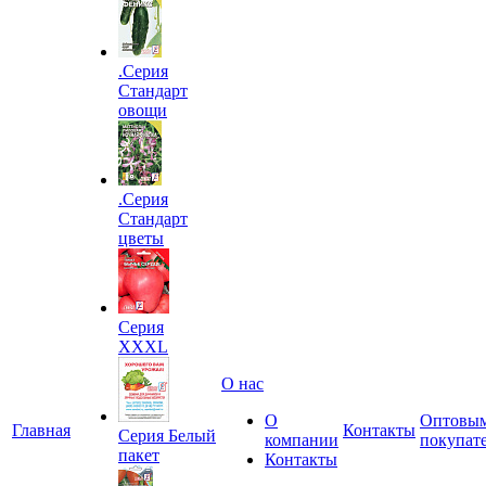
.Серия
Стандарт
овощи
.Серия
Стандарт
цветы
Серия
XXXL
О нас
О
Оптовы
Главная
Контакты
Серия Белый
компании
покупат
пакет
Контакты