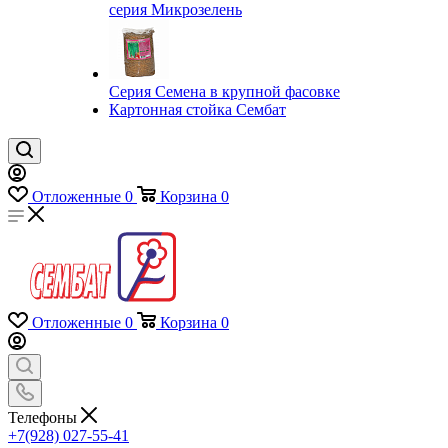
серия Микрозелень
Серия Семена в крупной фасовке
Картонная стойка Сембат
Отложенные
0
Корзина
0
Отложенные
0
Корзина
0
Телефоны
+7(928) 027-55-41