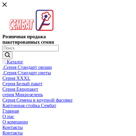
Розничная продажа
пакетированных семян
Каталог
.Серия Стандарт овощи
.Серия Стандарт цветы
Серия XXXL
Серия Белый пакет
Серия Европакет
серия Микрозелень
Серия Семена в крупной фасовке
Картонная стойка Сембат
Главная
О нас
О компании
Контакты
Контакты