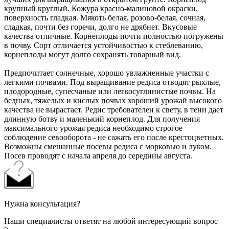
крупный круглый. Кожура красно-малиновой окраски,
поверхность гладкая. Мякоть белая, розово-белая, сочная,
сладкая, почти без горечи, долго не дрябнет. Вкусовые
качества отличные. Корнеплоды почти полностью погружены
в почву. Сорт отличается устойчивостью к стеблеванию,
корнеплоды могут долго сохранять товарный вид.
Предпочитает солнечные, хорошо увлажненные участки с
легкими почвами. Под выращивание редиса отводят рыхлые,
плодородные, супесчаные или легкосуглинистые почвы. На
бедных, тяжелых и кислых почвах хороший урожай высокого
качества не вырастает. Редис требователен к свету, в тени дает
длинную ботву и маленький корнеплод. Для получения
максимального урожая редиса необходимо строгое
соблюдение севооборота - не сажать его после крестоцветных.
Возможны смешанные посевы редиса с морковью и луком.
Посев проводят с начала апреля до середины августа.
Нужна консультация?
Наши специалисты ответят на любой интересующий вопрос