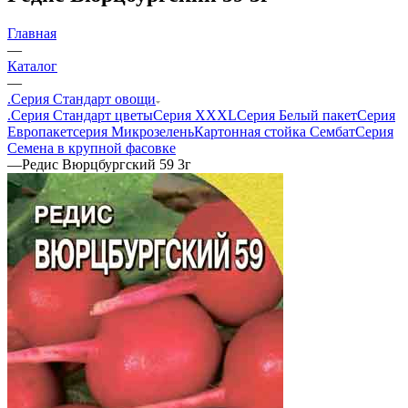
Главная
—
Каталог
—
.Серия Стандарт овощи
.Серия Стандарт цветы
Серия XXXL
Серия Белый пакет
Серия
Европакет
серия Микрозелень
Картонная стойка Сембат
Серия
Семена в крупной фасовке
—
Редис Вюрцбургский 59 3г