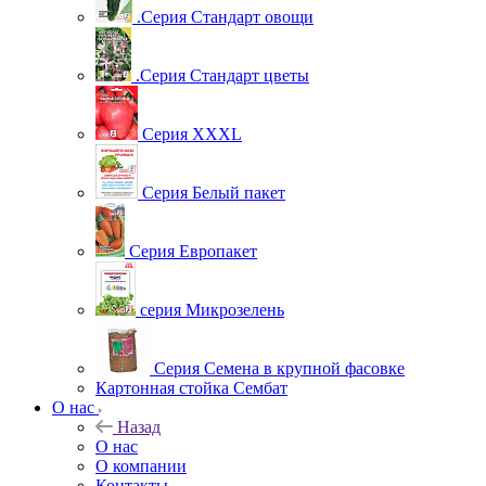
.Серия Стандарт овощи
.Серия Стандарт цветы
Серия XXXL
Серия Белый пакет
Серия Европакет
серия Микрозелень
Серия Семена в крупной фасовке
Картонная стойка Сембат
О нас
Назад
О нас
О компании
Контакты