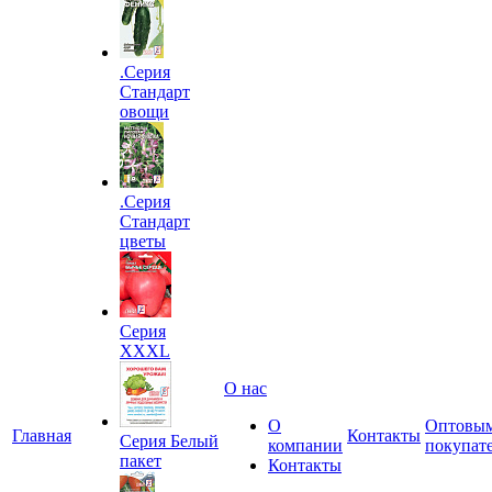
.Серия
Стандарт
овощи
.Серия
Стандарт
цветы
Серия
XXXL
О нас
О
Оптовы
Главная
Контакты
Серия Белый
компании
покупат
пакет
Контакты