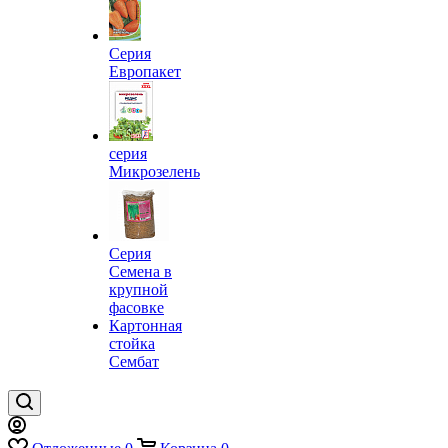
Серия
Европакет
серия
Микрозелень
Серия
Семена в
крупной
фасовке
Картонная
стойка
Сембат