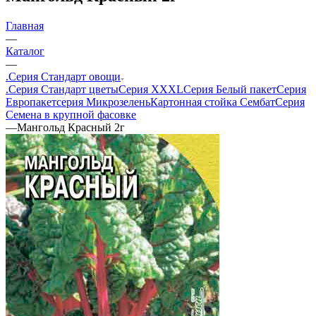
Главная
—
Каталог
—
.Серия Стандарт овощи
.Серия Стандарт цветы
Серия XXXL
Серия Белый пакет
Серия
Европакет
серия Микрозелень
Картонная стойка Сембат
Серия
Семена в крупной фасовке
—
Мангольд Красный 2г