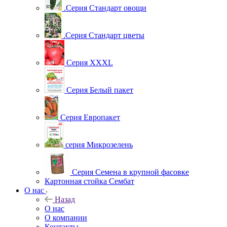
.Серия Стандарт овощи
.Серия Стандарт цветы
Серия XXXL
Серия Белый пакет
Серия Европакет
серия Микрозелень
Серия Семена в крупной фасовке
Картонная стойка Сембат
О нас
Назад
О нас
О компании
Контакты