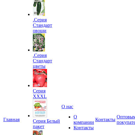
.Серия
Стандарт
овощи
.Серия
Стандарт
цветы
Серия
XXXL
О нас
О
Оптовы
Главная
Контакты
Серия Белый
компании
покупат
пакет
Контакты