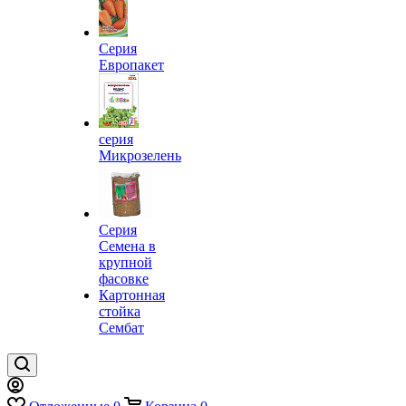
Серия
Европакет
серия
Микрозелень
Серия
Семена в
крупной
фасовке
Картонная
стойка
Сембат