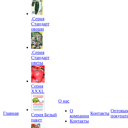
.Серия
Стандарт
овощи
.Серия
Стандарт
цветы
Серия
XXXL
О нас
О
Оптовы
Главная
Контакты
Серия Белый
компании
покупат
пакет
Контакты