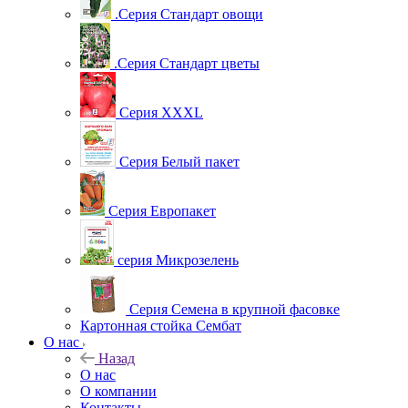
.Серия Стандарт овощи
.Серия Стандарт цветы
Серия XXXL
Серия Белый пакет
Серия Европакет
серия Микрозелень
Серия Семена в крупной фасовке
Картонная стойка Сембат
О нас
Назад
О нас
О компании
Контакты