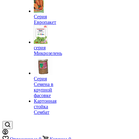
Серия
Европакет
серия
Микрозелень
Серия
Семена в
крупной
фасовке
Картонная
стойка
Сембат