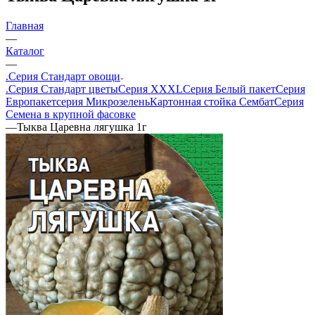
Главная
—
Каталог
—
.Серия Стандарт овощи
.Серия Стандарт цветы
Серия XXXL
Серия Белый пакет
Серия
Европакет
серия Микрозелень
Картонная стойка Сембат
Серия
Семена в крупной фасовке
—
Тыква Царевна лягушка 1г