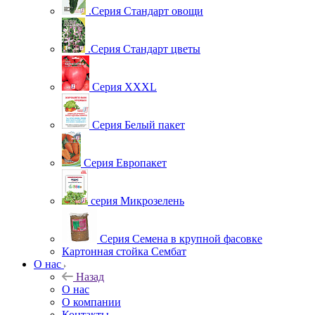
.Серия Стандарт овощи
.Серия Стандарт цветы
Серия XXXL
Серия Белый пакет
Серия Европакет
серия Микрозелень
Серия Семена в крупной фасовке
Картонная стойка Сембат
О нас
Назад
О нас
О компании
Контакты