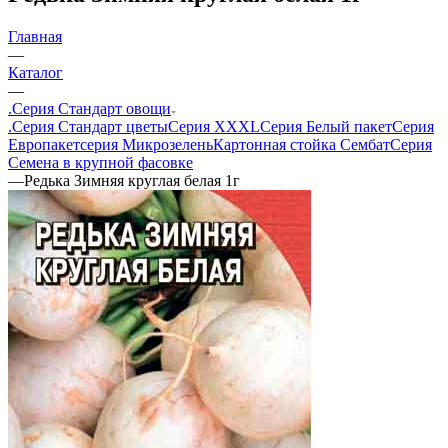
Главная
—
Каталог
—
.Серия Стандарт овощи
.Серия Стандарт цветы
Серия XXXL
Серия Белый пакет
Серия
Европакет
серия Микрозелень
Картонная стойка Сембат
Серия
Семена в крупной фасовке
—
Редька Зимняя круглая белая 1г