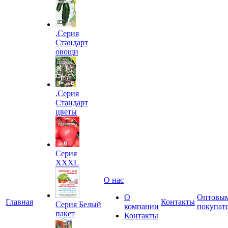
.Серия
Стандарт
овощи
.Серия
Стандарт
цветы
Серия
XXXL
О нас
О
Оптовы
Главная
Контакты
Серия Белый
компании
покупат
пакет
Контакты