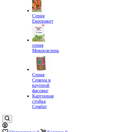
Серия
Европакет
серия
Микрозелень
Серия
Семена в
крупной
фасовке
Картонная
стойка
Сембат