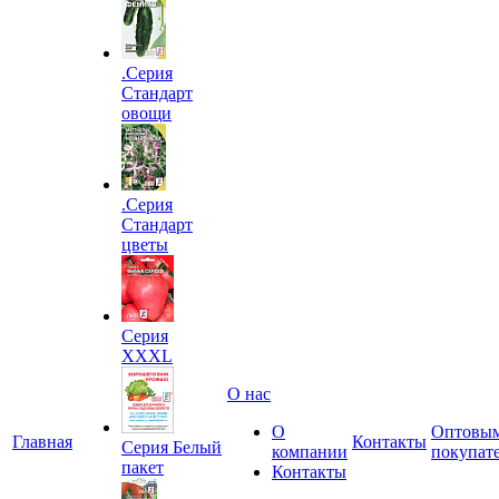
.Серия
Стандарт
овощи
.Серия
Стандарт
цветы
Серия
XXXL
О нас
О
Оптовы
Главная
Контакты
Серия Белый
компании
покупат
пакет
Контакты