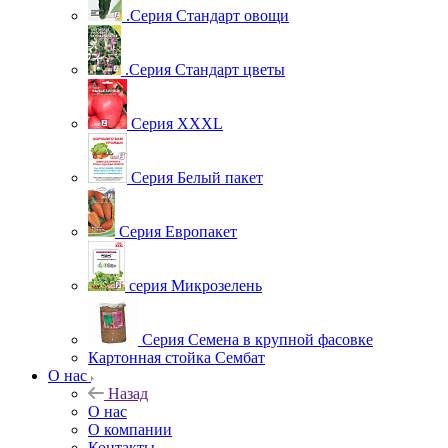
.Серия Стандарт овощи
.Серия Стандарт цветы
Серия XXXL
Серия Белый пакет
Серия Европакет
серия Микрозелень
Серия Семена в крупной фасовке
Картонная стойка Сембат
О нас
Назад
О нас
О компании
Контакты