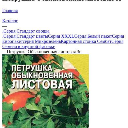
Главная
—
Каталог
—
.Серия Стандарт овощи
.Серия Стандарт цветы
Серия XXXL
Серия Белый пакет
Серия
Европакет
серия Микрозелень
Картонная стойка Сембат
Серия
Семена в крупной фасовке
—
Петрушка Обыкновенная листовая 3г