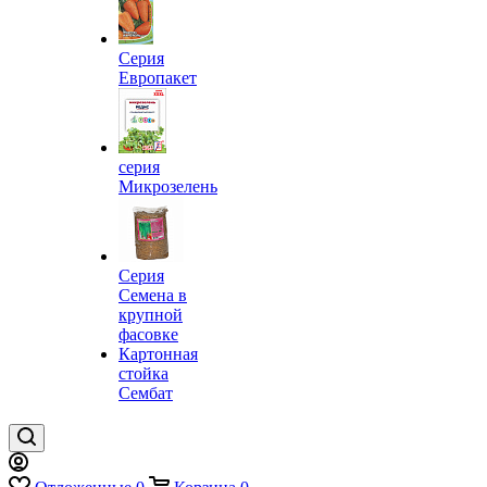
Серия
Европакет
серия
Микрозелень
Серия
Семена в
крупной
фасовке
Картонная
стойка
Сембат