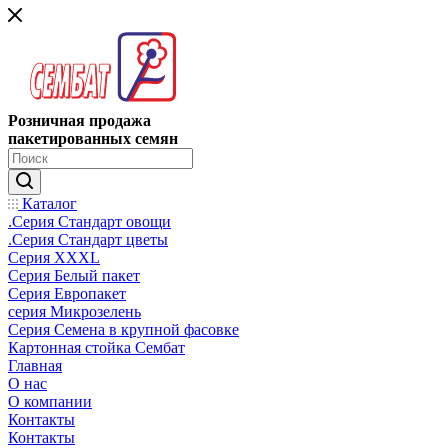
Розничная продажа
пакетированных семян
Каталог
.Серия Стандарт овощи
.Серия Стандарт цветы
Серия XXXL
Серия Белый пакет
Серия Европакет
серия Микрозелень
Серия Семена в крупной фасовке
Картонная стойка Сембат
Главная
О нас
О компании
Контакты
Контакты