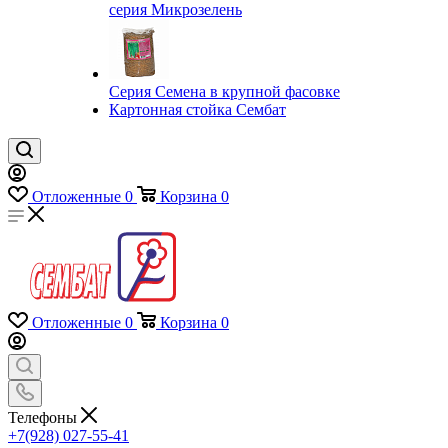
серия Микрозелень
Серия Семена в крупной фасовке
Картонная стойка Сембат
Отложенные
0
Корзина
0
Отложенные
0
Корзина
0
Телефоны
+7(928) 027-55-41