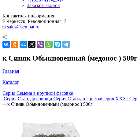
Заказать звонок
Контактная информация
Черкесск, Революционная, 7
sales@sembat.ru
к Синяк Обыкновенный (медонос ) 500
Главная
—
Каталог
—
Серия Семена в крупной фасовке
.Серия Стандарт овощи
.Серия Стандарт цветы
Серия XXXL
Сер
—
к Синяк Обыкновенный (медонос ) 500г