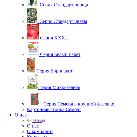
.Серия Стандарт овощи
.Серия Стандарт цветы
Серия XXXL
Серия Белый пакет
Серия Европакет
серия Микрозелень
Серия Семена в крупной фасовке
Картонная стойка Сембат
О нас
Назад
О нас
О компании
Контакты