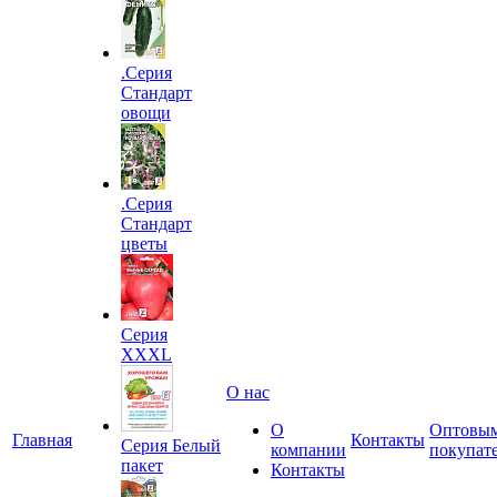
.Серия
Стандарт
овощи
.Серия
Стандарт
цветы
Серия
XXXL
О нас
О
Оптовы
Главная
Контакты
Серия Белый
компании
покупат
пакет
Контакты