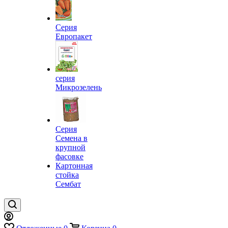
Серия
Европакет
серия
Микрозелень
Серия
Семена в
крупной
фасовке
Картонная
стойка
Сембат