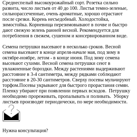
Среднеспелый высокоурожайный сорт. Розетка сильно
развита, число листьев от 40 до 100. Листья темно-зеленые,
сильнорассеченные, очень ароматные, хорошо отрастают
после срезки. Корень несъедобный. Холодостойка,
зимостойка. Корневища перезимовывают в почве и быстро
дают свежую зелень ранней весной. Рекомендуется для
потребления в свежем, сушеном и консервированном виде.
Семена петрушки высевают в несколько сроков. Весной
семена высевают в конце апреля-начале мая, под зиму в
октябре-ноябре, летом - в конце июня. Под зиму семена
высевают сухими. Весной семена петрушки сеют в
увлажненные бороздки. Между растениями выдерживают
расстояние в 3-4 сантиметра, между рядками соблюдают
расстояние в 20-30 сантиметров. Сверху посевы мульчируют
торфом.Посевы укрывают для быстрого прорастания семян.
Пленку убирают при появлении первых всходов. Петрушку
необходимо прореживать, пропалывать и поливать. Уборку
листьев производят периодически, по мере необходимости.
Нужна консультация?