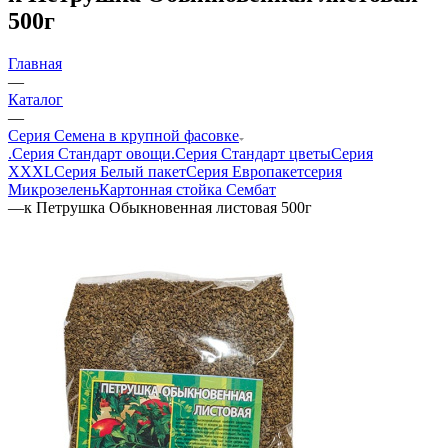
500г
Главная
—
Каталог
—
Серия Семена в крупной фасовке
.Серия Стандарт овощи
.Серия Стандарт цветы
Серия
XXXL
Серия Белый пакет
Серия Европакет
серия
Микрозелень
Картонная стойка Сембат
—
к Петрушка Обыкновенная листовая 500г