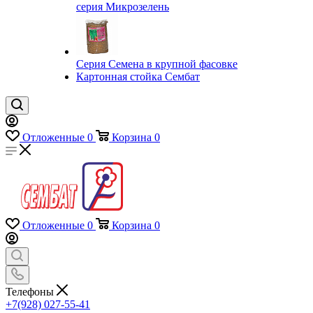
серия Микрозелень
Серия Семена в крупной фасовке
Картонная стойка Сембат
Отложенные
0
Корзина
0
Отложенные
0
Корзина
0
Телефоны
+7(928) 027-55-41