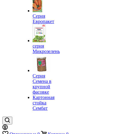
Серия
Европакет
серия
Микрозелень
Серия
Семена в
крупной
фасовке
Картонная
стойка
Сембат