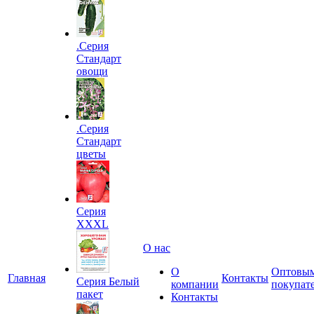
.Серия
Стандарт
овощи
.Серия
Стандарт
цветы
Серия
XXXL
О нас
О
Оптовы
Главная
Контакты
Серия Белый
компании
покупат
пакет
Контакты