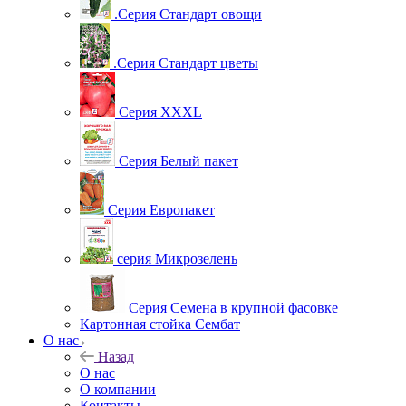
.Серия Стандарт овощи
.Серия Стандарт цветы
Серия XXXL
Серия Белый пакет
Серия Европакет
серия Микрозелень
Серия Семена в крупной фасовке
Картонная стойка Сембат
О нас
Назад
О нас
О компании
Контакты