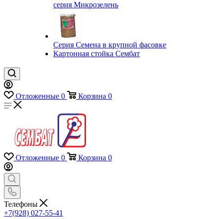
серия Микрозелень
Серия Семена в крупной фасовке
Картонная стойка Сембат
Отложенные
0
Корзина
0
Отложенные
0
Корзина
0
Телефоны
+7(928) 027-55-41