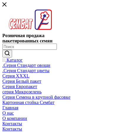
Розничная продажа
пакетированных семян
Каталог
.Серия Стандарт овощи
.Серия Стандарт цветы
Серия XXXL
Серия Белый пакет
Серия Европакет
серия Микрозелень
Серия Семена в крупной фасовке
Картонная стойка Сембат
Главная
О нас
О компании
Контакты
Контакты