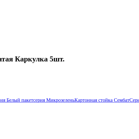
тая Каркулка 5шт.
ия Белый пакет
серия Микрозелень
Картонная стойка Сембат
Сери