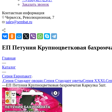
Заказать звонок
Контактная информация
Черкесск, Революционная, 7
sales@sembat.ru
ЕП Петуния Крупноцветковая бахромча
Главная
—
Каталог
—
Серия Европакет
.Серия Стандарт овощи
.Серия Стандарт цветы
Серия XXXL
Сер
—
ЕП Петуния Крупноцветковая бахромчатая Каркулка 5шт.