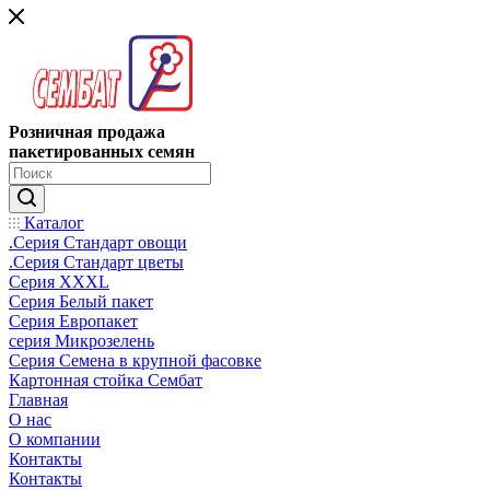
Розничная продажа
пакетированных семян
Каталог
.Серия Стандарт овощи
.Серия Стандарт цветы
Серия XXXL
Серия Белый пакет
Серия Европакет
серия Микрозелень
Серия Семена в крупной фасовке
Картонная стойка Сембат
Главная
О нас
О компании
Контакты
Контакты