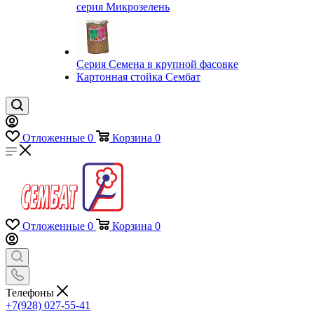
серия Микрозелень
Серия Семена в крупной фасовке
Картонная стойка Сембат
Отложенные
0
Корзина
0
Отложенные
0
Корзина
0
Телефоны
+7(928) 027-55-41