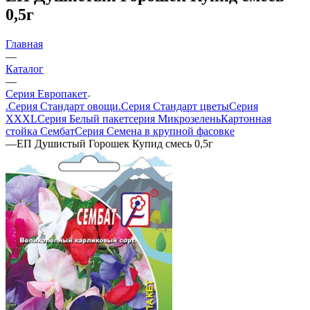
0,5г
Главная
—
Каталог
—
Серия Европакет
.Серия Стандарт овощи
.Серия Стандарт цветы
Серия
XXXL
Серия Белый пакет
серия Микрозелень
Картонная
стойка Сембат
Серия Семена в крупной фасовке
—
ЕП Душистый Горошек Купид смесь 0,5г