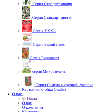
.Серия Стандарт овощи
.Серия Стандарт цветы
Серия XXXL
Серия Белый пакет
Серия Европакет
серия Микрозелень
Серия Семена в крупной фасовке
Картонная стойка Сембат
О нас
Назад
О нас
О компании
Контакты