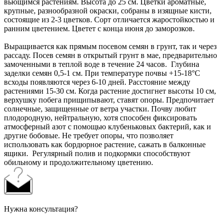
вьющимся растениям. Высота до 25 см. Цветки ароматные,
крупные, разнообразной окраски, собраны в изящные кисти,
состоящие из 2-3 цветков. Сорт отличается жаростойкостью и
ранним цветением. Цветет с конца июня до заморозков.
Выращивается как прямым посевом семян в грунт, так и через
рассаду. Посев семян в открытый грунт в мае, предварительно
замоченными в теплой воде в течение 24 часов. Глубина
заделки семян 0,5-1 см. При температуре почвы +15-18°C
всходы появляются через 6-10 дней. Расстояние между
растениями 15-30 см. Когда растение достигнет высоты 10 см,
верхушку побега прищипывают, ставят опоры. Предпочитает
солнечные, защищенные от ветра участки. Почву любит
плодородную, нейтральную, хотя способен фиксировать
атмосферный азот с помощью клубеньковых бактерий, как и
другие бобовые. Не требует опоры, что позволяет
использовать как бордюрное растение, сажать в балконные
ящики. Регулярный полив и подкормки способствуют
обильному и продолжительному цветению.
Нужна консультация?