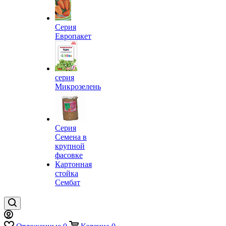
Серия
Европакет
серия
Микрозелень
Серия
Семена в
крупной
фасовке
Картонная
стойка
Сембат