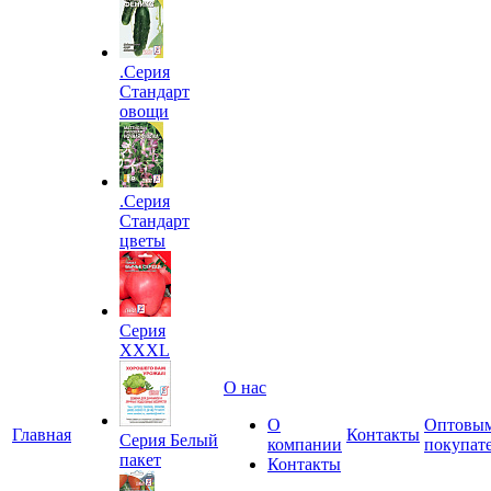
.Серия
Стандарт
овощи
.Серия
Стандарт
цветы
Серия
XXXL
О нас
О
Оптовы
Главная
Контакты
Серия Белый
компании
покупат
пакет
Контакты