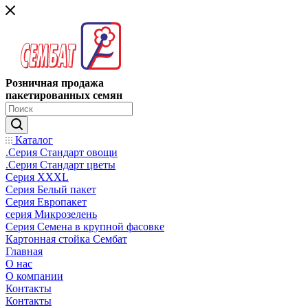
Розничная продажа
пакетированных семян
Каталог
.Серия Стандарт овощи
.Серия Стандарт цветы
Серия XXXL
Серия Белый пакет
Серия Европакет
серия Микрозелень
Серия Семена в крупной фасовке
Картонная стойка Сембат
Главная
О нас
О компании
Контакты
Контакты