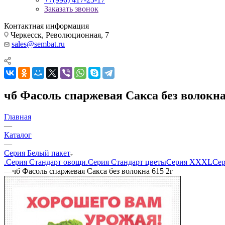
Заказать звонок
Контактная информация
Черкесск, Революционная, 7
sales@sembat.ru
чб Фасоль спаржевая Сакса без волокна
Главная
—
Каталог
—
Серия Белый пакет
.Серия Стандарт овощи
.Серия Стандарт цветы
Серия XXXL
Сер
—
чб Фасоль спаржевая Сакса без волокна 615 2г