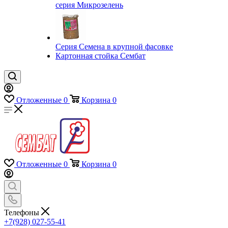
серия Микрозелень
Серия Семена в крупной фасовке
Картонная стойка Сембат
Отложенные
0
Корзина
0
Отложенные
0
Корзина
0
Телефоны
+7(928) 027-55-41