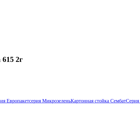
 615 2г
ия Европакет
серия Микрозелень
Картонная стойка Сембат
Серия