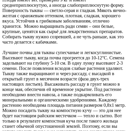
среднеприплюснутую, а иногда слабоприплюснутую форму.
Поверхность тыквы — светло-серая и гладкая. Мякоть яично-
желтая с оранжевым оттенком, плотная, сладкая, хорошего
вкуса. Устойчив к грибковым заболеваниям, отлично
хранится. Можно выращивать ради семян – они белые,
крупные, ценятся как сырьё для лекарственных препаратов.
Собирать тыкву нужно созревшей, а не чуть раньше, как это
часто делается с кабачками.
Лучшие почвы для тыквы супесчаные и легкосуглинистые.
Высевают тыкву, когда почва прогреется до 10-12°С. Семена
заделывают на глубину 5-10 см. В одну лунку высевают 2-3
семени. После появления всходов слабые растения удаляют.
Тыкву также выращивают и через рассаду, с высадкой в
открытый грунт в месячном возрасте (фаза двух-трех
настоящих листьев). Высаживать рассаду в грунт можно в
конце мая, обеспечив ей временное укрытие. Под растение
необходимо внести навоза, а также подкармливать его
минеральными и органическими удобрениями. Каждому
растению необходима площадь питания размером 0,8х1 метр.
Можно посадить тыкву на компостную кучу — это для нее
будет настоящим райским местечком — тепло и сытно. Вот
только в результате компостная куча после такого жильца
станет обычной опустошенной землей. Поэтому, если вы