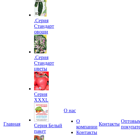
.Серия
Стандарт
овощи
.Серия
Стандарт
цветы
Серия
XXXL
О нас
О
Оптовы
Главная
Контакты
Серия Белый
компании
покупат
пакет
Контакты