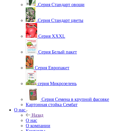
.Серия Стандарт овощи
.Серия Стандарт цветы
Серия XXXL
Серия Белый пакет
Серия Европакет
серия Микрозелень
Серия Семена в крупной фасовке
Картонная стойка Сембат
О нас
Назад
О нас
О компании
Контакты