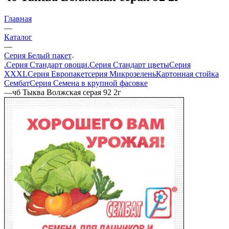
Главная
—
Каталог
—
Серия Белый пакет
.Серия Стандарт овощи
.Серия Стандарт цветы
Серия
XXXL
Серия Европакет
серия Микрозелень
Картонная стойка
Сембат
Серия Семена в крупной фасовке
—
чб Тыква Волжская серая 92 2г