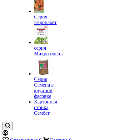
Серия
Европакет
серия
Микрозелень
Серия
Семена в
крупной
фасовке
Картонная
стойка
Сембат