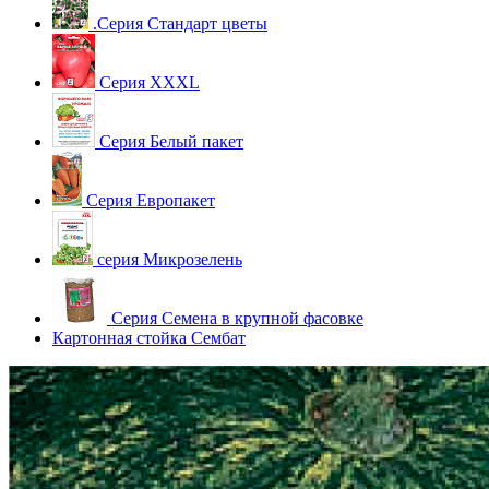
.Серия Стандарт цветы
Серия XXXL
Серия Белый пакет
Серия Европакет
серия Микрозелень
Серия Семена в крупной фасовке
Картонная стойка Сембат