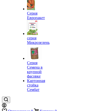
Серия
Европакет
серия
Микрозелень
Серия
Семена в
крупной
фасовке
Картонная
стойка
Сембат