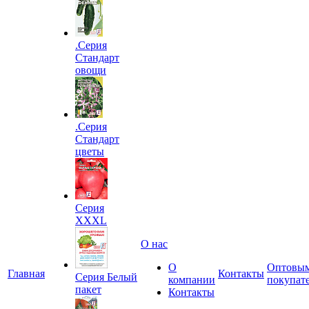
.Серия
Стандарт
овощи
.Серия
Стандарт
цветы
Серия
XXXL
О нас
О
Оптовы
Главная
Контакты
Серия Белый
компании
покупат
пакет
Контакты