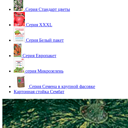
.Серия Стандарт цветы
Серия XXXL
Серия Белый пакет
Серия Европакет
серия Микрозелень
Серия Семена в крупной фасовке
Картонная стойка Сембат