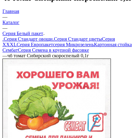
Главная
—
Каталог
—
Серия Белый пакет
.Серия Стандарт овощи
.Серия Стандарт цветы
Серия
XXXL
Серия Европакет
серия Микрозелень
Картонная стойка
Сембат
Серия Семена в крупной фасовке
—
чб томат Сибирский скороспелый 0,1г