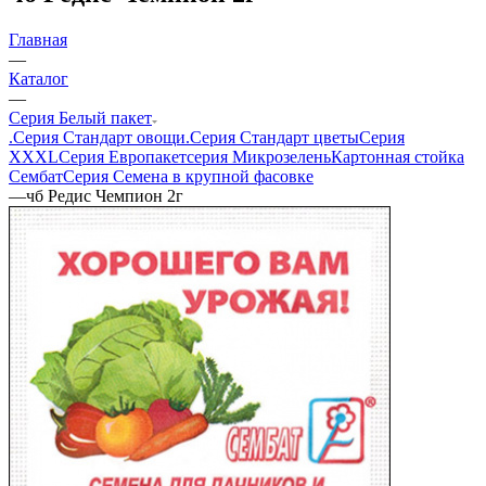
Главная
—
Каталог
—
Серия Белый пакет
.Серия Стандарт овощи
.Серия Стандарт цветы
Серия
XXXL
Серия Европакет
серия Микрозелень
Картонная стойка
Сембат
Серия Семена в крупной фасовке
—
чб Редис Чемпион 2г