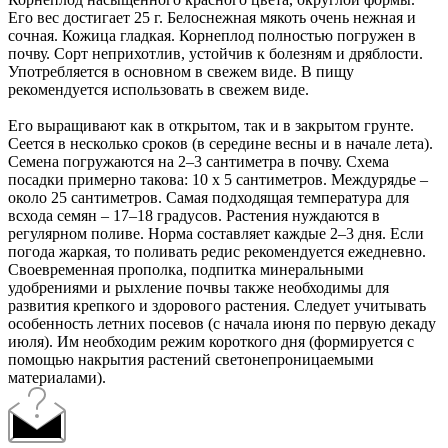
Его вес достигает 25 г. Белоснежная мякоть очень нежная и
сочная. Кожица гладкая. Корнеплод полностью погружен в
почву. Сорт неприхотлив, устойчив к болезням и дряблости.
Употребляется в основном в свежем виде. В пищу
рекомендуется использовать в свежем виде.
Его выращивают как в открытом, так и в закрытом грунте.
Сеется в несколько сроков (в середине весны и в начале лета).
Семена погружаются на 2–3 сантиметра в почву. Схема
посадки примерно такова: 10 х 5 сантиметров. Междурядье –
около 25 сантиметров. Самая подходящая температура для
всхода семян – 17–18 градусов. Растения нуждаются в
регулярном поливе. Норма составляет каждые 2–3 дня. Если
погода жаркая, то поливать редис рекомендуется ежедневно.
Своевременная прополка, подпитка минеральными
удобрениями и рыхление почвы также необходимы для
развития крепкого и здорового растения. Следует учитывать
особенность летних посевов (с начала июня по первую декаду
июля). Им необходим режим короткого дня (формируется с
помощью накрытия растений светонепроницаемыми
материалами).