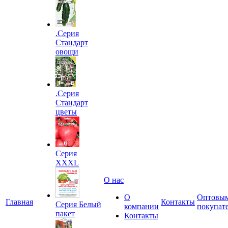
.Серия
Стандарт
овощи
.Серия
Стандарт
цветы
Серия
XXXL
О нас
О
Оптовы
Главная
Контакты
Серия Белый
компании
покупат
пакет
Контакты