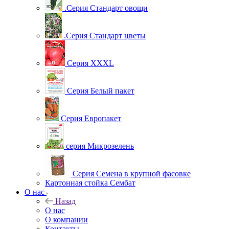
.Серия Стандарт овощи
.Серия Стандарт цветы
Серия XXXL
Серия Белый пакет
Серия Европакет
серия Микрозелень
Серия Семена в крупной фасовке
Картонная стойка Сембат
О нас
Назад
О нас
О компании
Контакты