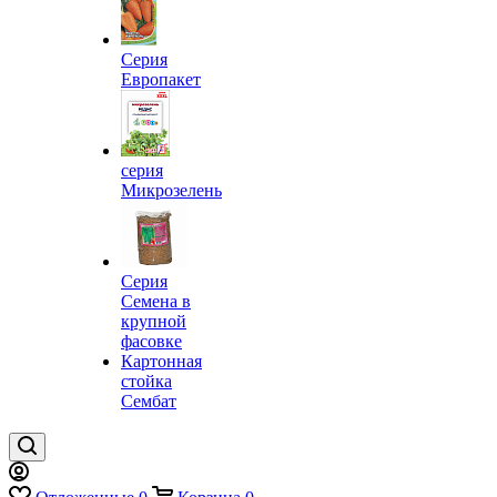
Серия
Европакет
серия
Микрозелень
Серия
Семена в
крупной
фасовке
Картонная
стойка
Сембат