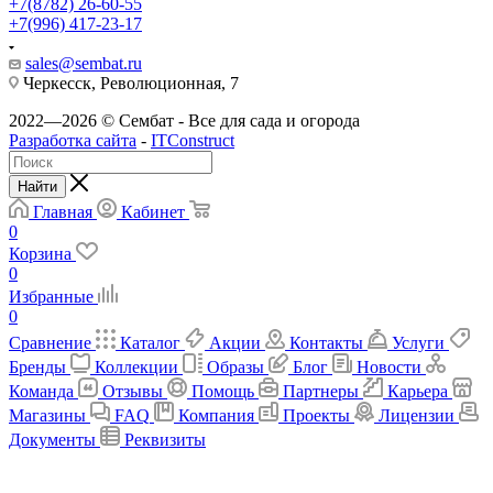
+7(8782) 26-60-55
+7(996) 417-23-17
sales@sembat.ru
Черкесск, Революционная, 7
2022—2026 © Сембат - Все для сада и огорода
Разработка сайта
-
ITConstruct
Найти
Главная
Кабинет
0
Корзина
0
Избранные
0
Сравнение
Каталог
Акции
Контакты
Услуги
Бренды
Коллекции
Образы
Блог
Новости
Команда
Отзывы
Помощь
Партнеры
Карьера
Магазины
FAQ
Компания
Проекты
Лицензии
Документы
Реквизиты