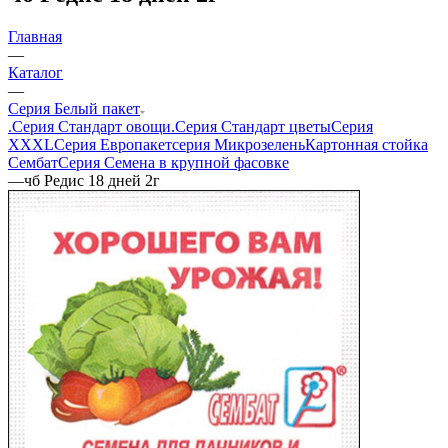
Главная
—
Каталог
—
Серия Белый пакет
.Серия Стандарт овощи
.Серия Стандарт цветы
Серия
XXXL
Серия Европакет
серия Микрозелень
Картонная стойка
Сембат
Серия Семена в крупной фасовке
—
чб Редис 18 дней 2г