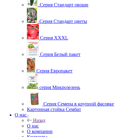
.Серия Стандарт овощи
.Серия Стандарт цветы
Серия XXXL
Серия Белый пакет
Серия Европакет
серия Микрозелень
Серия Семена в крупной фасовке
Картонная стойка Сембат
О нас
Назад
О нас
О компании
Контакты