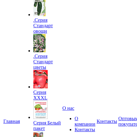
.Серия
Стандарт
овощи
.Серия
Стандарт
цветы
Серия
XXXL
О нас
О
Оптовы
Главная
Контакты
Серия Белый
компании
покупат
пакет
Контакты