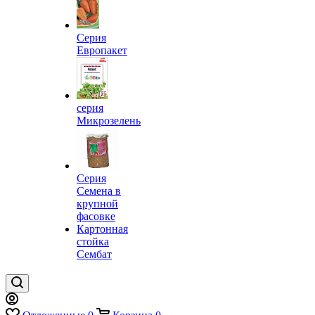
Серия
Европакет
серия
Микрозелень
Серия
Семена в
крупной
фасовке
Картонная
стойка
Сембат