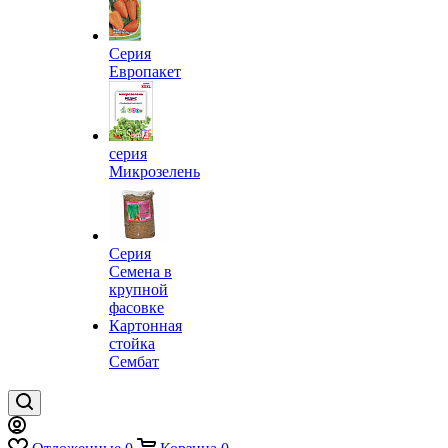
Серия
Европакет
серия
Микрозелень
Серия
Семена в
крупной
фасовке
Картонная
стойка
Сембат