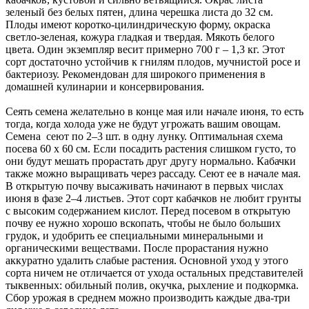
зеленый без белых пятен, длина черешка листа до 32 см.
Плоды имеют коротко-цилиндрическую форму, окраска
светло-зеленая, кожура гладкая и твердая. Мякоть белого
цвета. Один экземпляр весит примерно 700 г – 1,3 кг. Этот
сорт достаточно устойчив к гнилям плодов, мучнистой росе и
бактериозу. Рекомендован для широкого применения в
домашней кулинарии и консервирования.
Сеять семена желательно в конце мая или начале июня, то есть
тогда, когда холода уже не будут угрожать вашим овощам.
Семена сеют по 2–3 шт. в одну лунку. Оптимальная схема
посева 60 x 60 см. Если посадить растения слишком густо, то
они будут мешать прорастать друг другу нормально. Кабачки
также можно выращивать через рассаду. Сеют ее в начале мая.
В открытую почву высаживать начинают в первых числах
июня в фазе 2–4 листьев. Этот сорт кабачков не любит грунты
с высоким содержанием кислот. Перед посевом в открытую
почву ее нужно хорошо вскопать, чтобы не было больших
грудок, и удобрить ее специальными минеральными и
органическими веществами. После прорастания нужно
аккуратно удалить слабые растения. Основной уход у этого
сорта ничем не отличается от ухода остальных представителей
тыквенных: обильный полив, окучка, рыхление и подкормка.
Сбор урожая в среднем можно производить каждые два-три