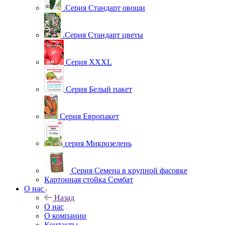
.Серия Стандарт овощи
.Серия Стандарт цветы
Серия XXXL
Серия Белый пакет
Серия Европакет
серия Микрозелень
Серия Семена в крупной фасовке
Картонная стойка Сембат
О нас
Назад
О нас
О компании
Контакты