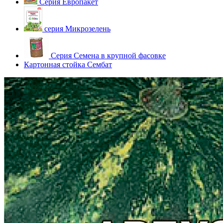
Серия Европакет
серия Микрозелень
Серия Семена в крупной фасовке
Картонная стойка Сембат