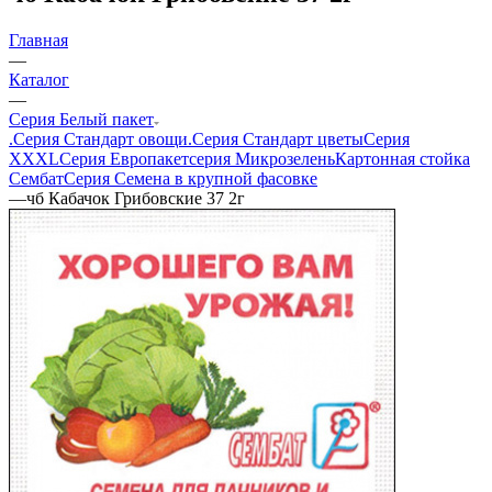
Главная
—
Каталог
—
Серия Белый пакет
.Серия Стандарт овощи
.Серия Стандарт цветы
Серия
XXXL
Серия Европакет
серия Микрозелень
Картонная стойка
Сембат
Серия Семена в крупной фасовке
—
чб Кабачок Грибовские 37 2г