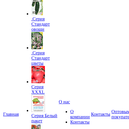
.Серия
Стандарт
овощи
.Серия
Стандарт
цветы
Серия
XXXL
О нас
О
Оптовы
Главная
Контакты
Серия Белый
компании
покупат
пакет
Контакты