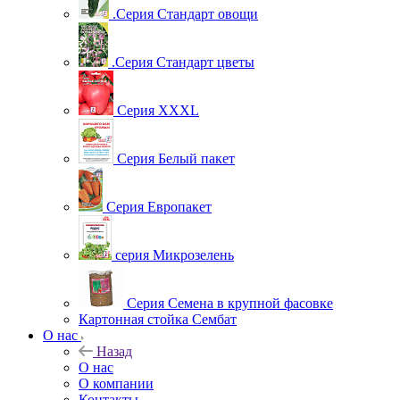
.Серия Стандарт овощи
.Серия Стандарт цветы
Серия XXXL
Серия Белый пакет
Серия Европакет
серия Микрозелень
Серия Семена в крупной фасовке
Картонная стойка Сембат
О нас
Назад
О нас
О компании
Контакты