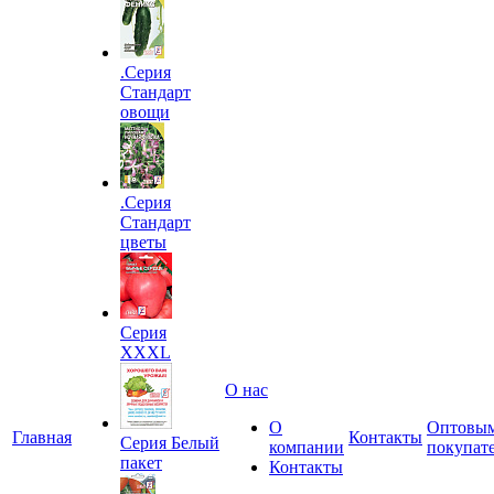
.Серия
Стандарт
овощи
.Серия
Стандарт
цветы
Серия
XXXL
О нас
О
Оптовы
Главная
Контакты
Серия Белый
компании
покупат
пакет
Контакты