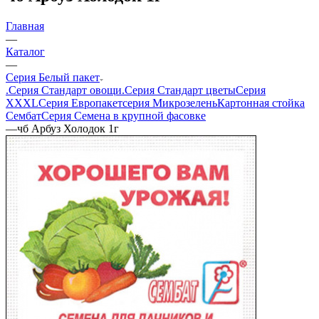
Главная
—
Каталог
—
Серия Белый пакет
.Серия Стандарт овощи
.Серия Стандарт цветы
Серия
XXXL
Серия Европакет
серия Микрозелень
Картонная стойка
Сембат
Серия Семена в крупной фасовке
—
чб Арбуз Холодок 1г