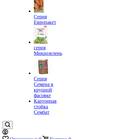
Серия
Европакет
серия
Микрозелень
Серия
Семена в
крупной
фасовке
Картонная
стойка
Сембат