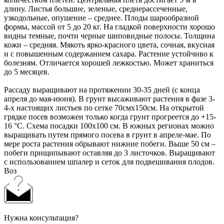
длину. Листья большие, зеленые, среднерассеченные,
узкодольные, опушение – среднее. Плоды шарообразной
формы, массой от 5 до 20 кг. На гладкой поверхности хорошо
видны темные, почти черные шиповидные полосы. Толщина
кожи – средняя. Мякоть ярко-красного цвета, сочная, вкусная
и с повышенным содержанием сахара. Растение устойчиво к
болезням. Отличается хорошей лежкостью. Может храниться
до 5 месяцев.
Рассаду выращивают на протяжении 30-35 дней (с конца
апреля до мая-июня). В грунт высаживают растения в фазе 3-
4-х настоящих листьев по сетке 70смх150см. На открытой
грядке посев возможен только когда грунт прогреется до +15-
16 °С. Схема посадки 100х100 см. В южных регионах можно
выращивать путем прямого посева в грунт в апреле-мае. По
мере роста растения обрывают нижние побеги. Выше 50 см –
побеги прищипывают оставляя до 3 листочков. Выращивают
с использованием шпалер и сеток для подвешивания плодов.
Воз
Нужна консультация?