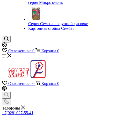
серия Микрозелень
Серия Семена в крупной фасовке
Картонная стойка Сембат
Отложенные
0
Корзина
0
Отложенные
0
Корзина
0
Телефоны
+7(928) 027-55-41