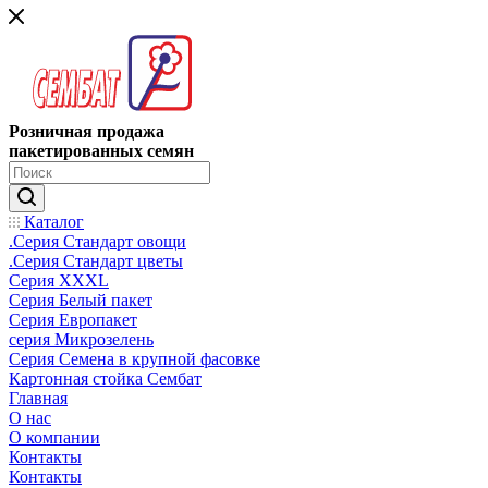
Розничная продажа
пакетированных семян
Каталог
.Серия Стандарт овощи
.Серия Стандарт цветы
Серия XXXL
Серия Белый пакет
Серия Европакет
серия Микрозелень
Серия Семена в крупной фасовке
Картонная стойка Сембат
Главная
О нас
О компании
Контакты
Контакты