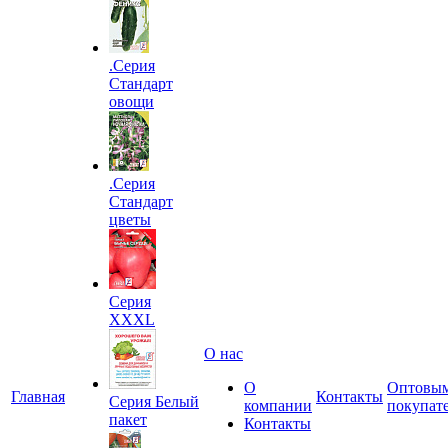
.Серия
Стандарт
овощи
.Серия
Стандарт
цветы
Серия
XXXL
О нас
О
Оптовы
Главная
Контакты
Серия Белый
компании
покупат
пакет
Контакты