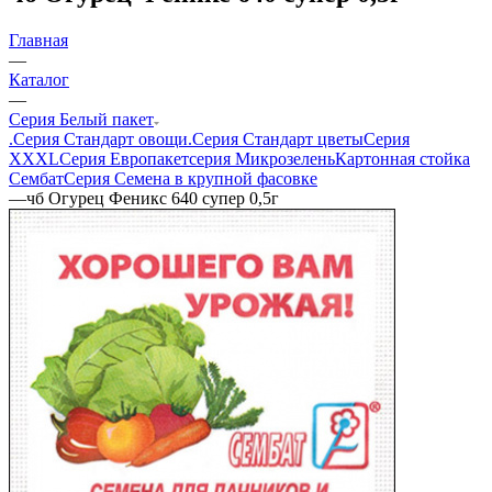
Главная
—
Каталог
—
Серия Белый пакет
.Серия Стандарт овощи
.Серия Стандарт цветы
Серия
XXXL
Серия Европакет
серия Микрозелень
Картонная стойка
Сембат
Серия Семена в крупной фасовке
—
чб Огурец Феникс 640 супер 0,5г