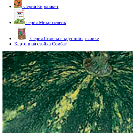
Серия Европакет
серия Микрозелень
Серия Семена в крупной фасовке
Картонная стойка Сембат