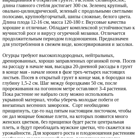
длина главного стебля достигает 300 см. Зеленец крупный,
овально-цилиндрический, зеленый с продольными светлыми
полосами, крупнобугорчатый, шипы сложные, белого цвета.
Длина плода 12-16 см, масса 120-180 г. Вкусовые качества
хорошие и отличные. Обладает комплексной устойчивостью к
мучнистой росе и вирусу огуречной мозаики. Отличается
продолжительным периодом плодоношения. Предназначен
для употребления в свежем виде, консервирования и засолки.
Огурцы требуют высокоплодородных, нейтральных,
дренированных, хорошо заправленных органикой почв. Посев
на рассаду в начале мая, высадка 20-дневной рассады в грунт
в конце мая - начале июня в фазе трех-четырех настоящих
листьев. Посев в открытый грунт в конце мая, в бороздки на
глубину 1,5-2 см. Шаг между бороздками 50 см, после
прореживания на погонном метре оставляют 3-4 растения.
Пока растение не набрало силу можно использовать
укрывной материал, чтобы уберечь молодые побеги от
внезапных весенних заморозок. Сорт необходимо
прищипнуть, где-то над пятым настоящим листочком, чтобы
он дал мощные боковые плети, на которых появится много
женских цветков, без прищипки будет расти центральная
плеть, и будут преобладать мужские цветки, что скажется на
урожайности. Для хорошего роста и плодоношения растениям