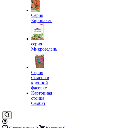
Серия
Европакет
серия
Микрозелень
Серия
Семена в
крупной
фасовке
Картонная
стойка
Сембат