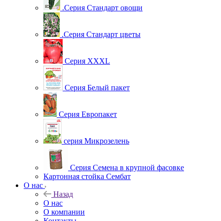
.Серия Стандарт овощи
.Серия Стандарт цветы
Серия XXXL
Серия Белый пакет
Серия Европакет
серия Микрозелень
Серия Семена в крупной фасовке
Картонная стойка Сембат
О нас
Назад
О нас
О компании
Контакты